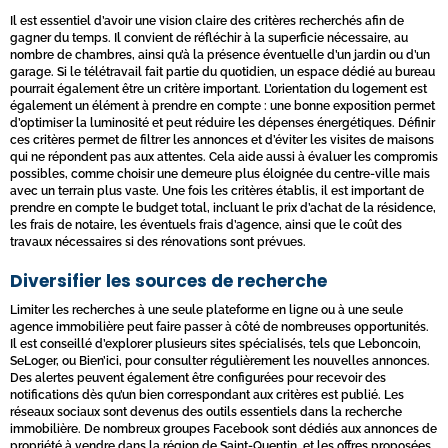
Il est essentiel d’avoir une vision claire des critères recherchés afin de
gagner du temps. Il convient de réfléchir à la superficie nécessaire, au
nombre de chambres, ainsi qu’à la présence éventuelle d’un jardin ou d’un
garage. Si le télétravail fait partie du quotidien, un espace dédié au bureau
pourrait également être un critère important. L’orientation du logement est
également un élément à prendre en compte : une bonne exposition permet
d’optimiser la luminosité et peut réduire les dépenses énergétiques. Définir
ces critères permet de filtrer les annonces et d’éviter les visites de maisons
qui ne répondent pas aux attentes. Cela aide aussi à évaluer les compromis
possibles, comme choisir une demeure plus éloignée du centre-ville mais
avec un terrain plus vaste. Une fois les critères établis, il est important de
prendre en compte le budget total, incluant le prix d’achat de la résidence,
les frais de notaire, les éventuels frais d’agence, ainsi que le coût des
travaux nécessaires si des rénovations sont prévues.
Diversifier les sources de recherche
Limiter les recherches à une seule plateforme en ligne ou à une seule
agence immobilière peut faire passer à côté de nombreuses opportunités.
Il est conseillé d’explorer plusieurs sites spécialisés, tels que Leboncoin,
SeLoger, ou Bien’ici, pour consulter régulièrement les nouvelles annonces.
Des alertes peuvent également être configurées pour recevoir des
notifications dès qu’un bien correspondant aux critères est publié. Les
réseaux sociaux sont devenus des outils essentiels dans la recherche
immobilière. De nombreux groupes Facebook sont dédiés aux annonces de
propriété à vendre dans la région de Saint-Quentin, et les offres proposées