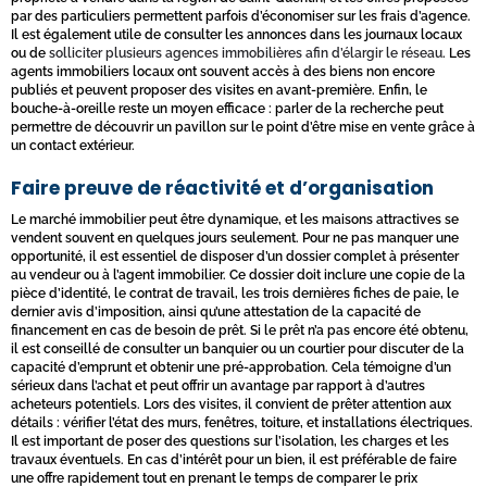
par des particuliers permettent parfois d’économiser sur les frais d’agence.
Il est également utile de consulter les annonces dans les journaux locaux
ou de
solliciter plusieurs agences immobilières afin d’élargir le réseau
. Les
agents immobiliers locaux ont souvent accès à des biens non encore
publiés et peuvent proposer des visites en avant-première. Enfin, le
bouche-à-oreille reste un moyen efficace : parler de la recherche peut
permettre de découvrir un pavillon sur le point d’être mise en vente grâce à
un contact extérieur.
Faire preuve de réactivité et d’organisation
Le marché immobilier peut être dynamique, et les maisons attractives se
vendent souvent en quelques jours seulement. Pour ne pas manquer une
opportunité, il est essentiel de disposer d’un dossier complet à présenter
au vendeur ou à l’agent immobilier. Ce dossier doit inclure une copie de la
pièce d’identité, le contrat de travail, les trois dernières fiches de paie, le
dernier avis d’imposition, ainsi qu’une attestation de la capacité de
financement en cas de besoin de prêt. Si le prêt n’a pas encore été obtenu,
il est conseillé de consulter un banquier ou un courtier pour discuter de la
capacité d’emprunt et obtenir une pré-approbation. Cela témoigne d’un
sérieux dans l’achat et peut offrir un avantage par rapport à d’autres
acheteurs potentiels. Lors des visites, il convient de prêter attention aux
détails : vérifier l’état des murs, fenêtres, toiture, et installations électriques.
Il est important de poser des questions sur l’isolation, les charges et les
travaux éventuels. En cas d’intérêt pour un bien, il est préférable de faire
une offre rapidement tout en prenant le temps de comparer le prix