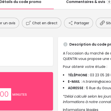
Détails du code promo
Commentaires & avis
0
r un avis
Chat en direct
Partager
Sit
Description du code 
A l'occasion du marché de n
QUENTIN vous propose une é
Pour obtenir votre étude :
TÉLÉPHONE
: 03 23 05 28 
E-MAIL
: n.trannin@acecr
ADRESSE
: 6 Rue du Gou
00
MINUTES
*Délai calculé selon les jour
informations à notre conna
Informations légales